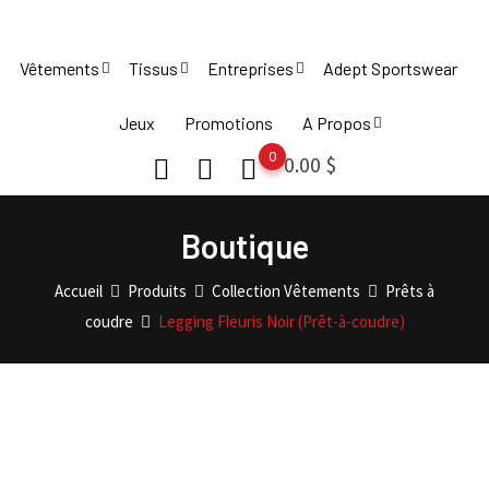
Skip
to
Vêtements
Tissus
Entreprises
Adept Sportswear
content
Jeux
Promotions
A Propos
0
0.00
$
Boutique
Accueil
Produits
Collection Vêtements
Prêts à
coudre
Legging Fleuris Noir (Prêt-à-coudre)