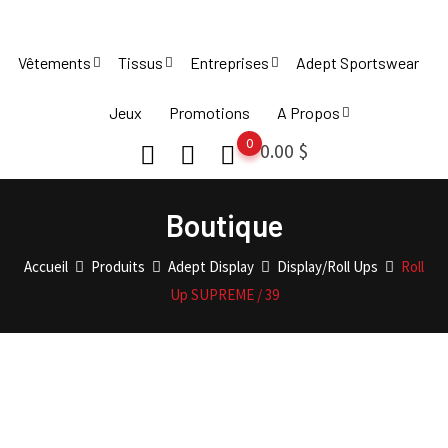
Skip
to
Vêtements
Tissus
Entreprises
Adept Sportswear
content
Jeux
Promotions
A Propos
0
0.00
$
Boutique
Accueil
Produits
Adept Display
Display/Roll Ups
Roll
Up SUPREME / 39