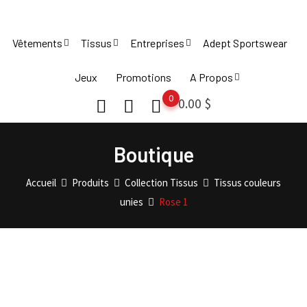
Skip
to
Vêtements
Tissus
Entreprises
Adept Sportswear
content
Jeux
Promotions
A Propos
0
0.00
$
Boutique
Accueil
Produits
Collection Tissus
Tissus couleurs
unies
Rose 1