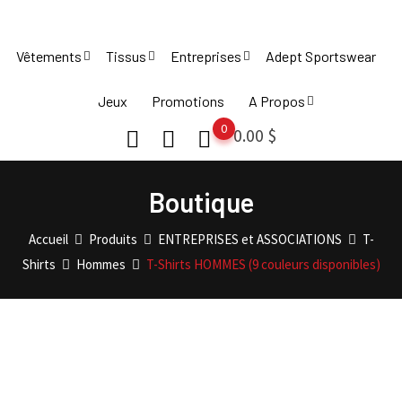
Skip
to
Vêtements
Tissus
Entreprises
Adept Sportswear
content
Jeux
Promotions
A Propos
0
0.00
$
Boutique
Accueil
Produits
ENTREPRISES et ASSOCIATIONS
T-
Shirts
Hommes
T-Shirts HOMMES (9 couleurs disponibles)