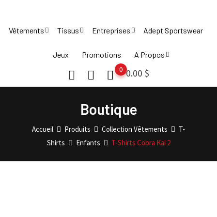
Skip
to
Vêtements
Tissus
Entreprises
Adept Sportswear
content
Jeux
Promotions
A Propos
0
0.00
$
Boutique
Accueil
Produits
Collection Vêtements
T-
Shirts
Enfants
T-Shirts Cobra Kai 2