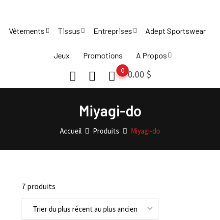
Skip
to
Vêtements
Tissus
Entreprises
Adept Sportswear
content
Jeux
Promotions
A Propos
0
0.00
$
Miyagi-do
Accueil
Produits
Miyagi-do
7 produits