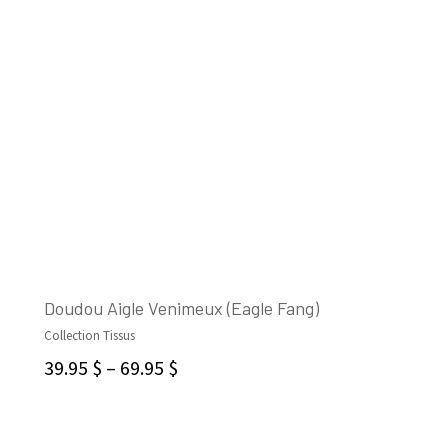
Doudou Aigle Venimeux (Eagle Fang)
Collection Tissus
SELECT OPTIONS
39.95
$
–
69.95
$