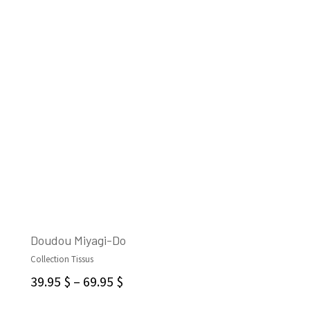
Doudou Miyagi-Do
Collection Tissus
SELECT OPTIONS
39.95
$
–
69.95
$