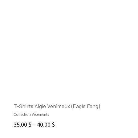
T-Shirts Aigle Venimeux (Eagle Fang)
Collection Vêtements
CHOIX DES OPTIONS
35.00
$
–
40.00
$