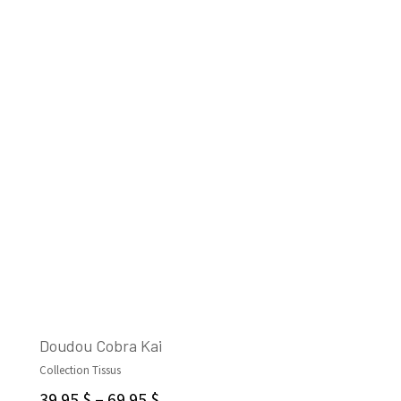
Doudou Cobra Kai
Collection Tissus
SELECT OPTIONS
39.95
$
–
69.95
$