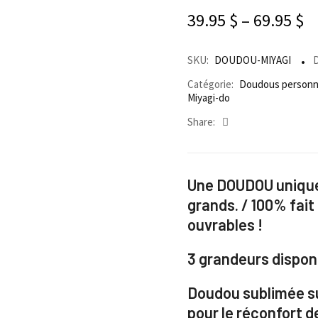
39.95
$
–
69.95
$
SKU:
DOUDOU-MIYAGI
D
Catégorie:
Doudous personn
Miyagi-do
Share:
Une DOUDOU unique 
grands.
/ 100% fait
ouvrables !
3 grandeurs disponi
Doudou sublimée s
p
our le réconfort d