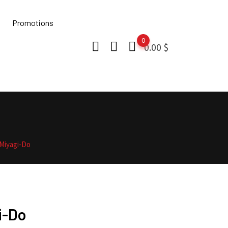
Promotions
0
0.00
$
Miyagi-Do
i-Do