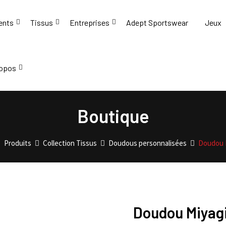
ents
Tissus
Entreprises
Adept Sportswear
Jeux
ropos
Boutique
Produits
Collection Tissus
Doudous personnalisées
Doudou 
Doudou Miyag