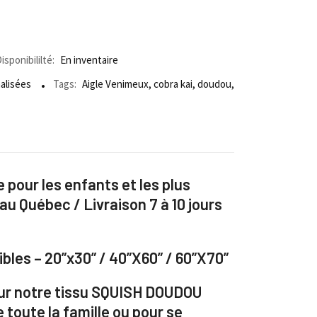
isponibililté:
En inventaire
alisées
Tags:
Aigle Venimeux
,
cobra kai
,
doudou
,
pour les enfants et les plus
 au Québec / Livraison 7 à 10 jours
bles – 20”x30” / 40”X60” / 60”X70”
ur notre tissu SQUISH DOUDOU
e toute la famille ou pour se