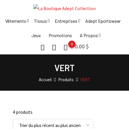
Skip
to
content
Vêtements
Tissus
Entreprises
Adept Sportswear
Jeux
Promotions
A Propos
0
0.00
$
VERT
Accueil
Produits
VERT
4 produits