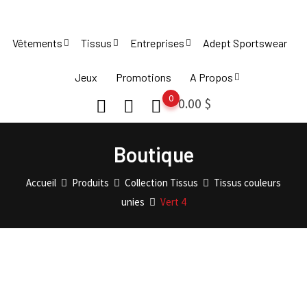
Skip
to
Vêtements
Tissus
Entreprises
Adept Sportswear
content
Jeux
Promotions
A Propos
0
0.00
$
Boutique
Accueil
Produits
Collection Tissus
Tissus couleurs
unies
Vert 4