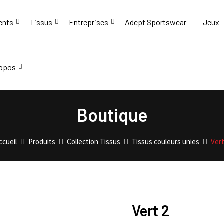
ents
Tissus
Entreprises
Adept Sportswear
Jeux
ropos
Boutique
ccueil
Produits
Collection Tissus
Tissus couleurs unies
Vert
Vert 2