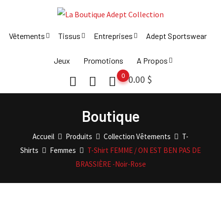
Skip
to
content
Vêtements
Tissus
Entreprises
Adept Sportswear
Jeux
Promotions
A Propos
0
0.00
$
Boutique
Accueil
Produits
Collection Vêtements
T-
Shirts
Femmes
T-Shirt FEMME / ON EST BEN PAS DE
BRASSIÈRE -Noir-Rose